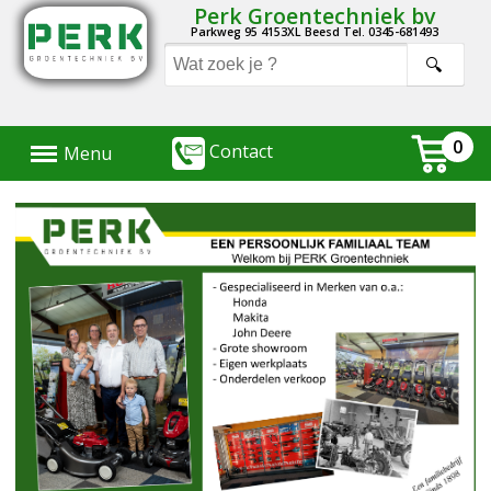
Perk Groentechniek bv
Parkweg 95 4153XL Beesd Tel. 0345-681493
Menu
0
Contact
Menu