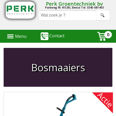
Perk Groentechniek bv
Parkweg 95 4153XL Beesd Tel. 0345-681493
Menu
0
Contact
Menu
Bosmaaiers