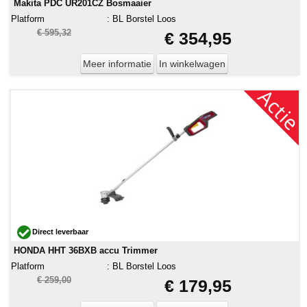
Makita PDC UR201CZ Bosmaaier
Platform
:
BL Borstel Loos
€ 595,32
€ 354,95
Meer informatie
In winkelwagen
Direct leverbaar
HONDA HHT 36BXB accu Trimmer
Platform
:
BL Borstel Loos
€ 259,00
€ 179,95