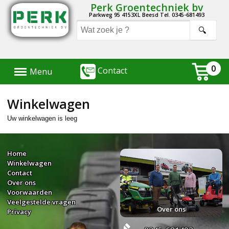
Perk Groentechniek bv
Parkweg 95 4153XL Beesd Tel. 0345-681493
Menu
0
Contact
Menu
Winkelwagen
Uw winkelwagen is leeg
Home
Winkelwagen
Contact
Over ons
Voorwaarden
Veelgestelde vragen
Over ons
Privacy