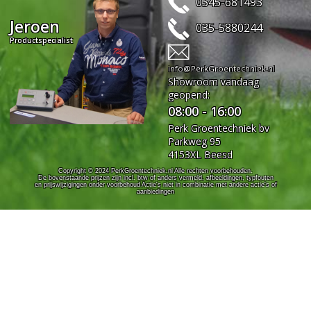
0345-681493
Jeroen
035-5880244
Productspecialist
info@PerkGroentechniek.nl
Showroom vandaag
geopend:
08:00 - 16:00
Perk Groentechniek bv
Parkweg 95
4153XL Beesd
Copyright © 2024 PerkGroentechniek.nl Alle rechten voorbehouden.
De bovenstaande prijzen zijn incl. btw of anders vermeld, afbeeldingen, typfouten
en prijswijzigingen onder voorbehoud Actie's niet in combinatie met andere actie's of
aanbiedingen