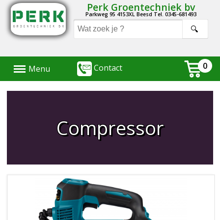
Perk Groentechniek bv
Parkweg 95 4153XL Beesd Tel. 0345-681493
Menu
0
Contact
Menu
Compressor