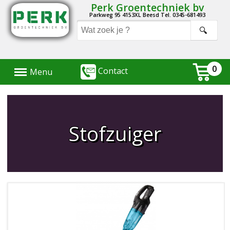
Perk Groentechniek bv
Parkweg 95 4153XL Beesd Tel. 0345-681493
Menu
0
Contact
Menu
Stofzuiger