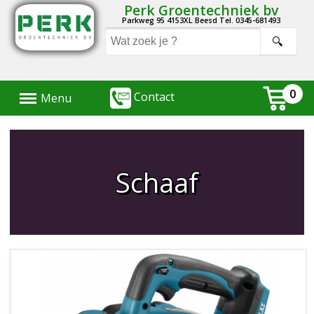
Perk Groentechniek bv
Parkweg 95 4153XL Beesd Tel. 0345-681493
Menu
0
Contact
Menu
Schaaf