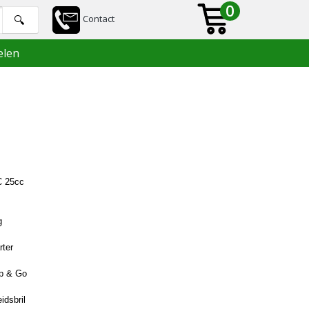
0
Contact
elen
 25cc
g
rter
ap & Go
eidsbril