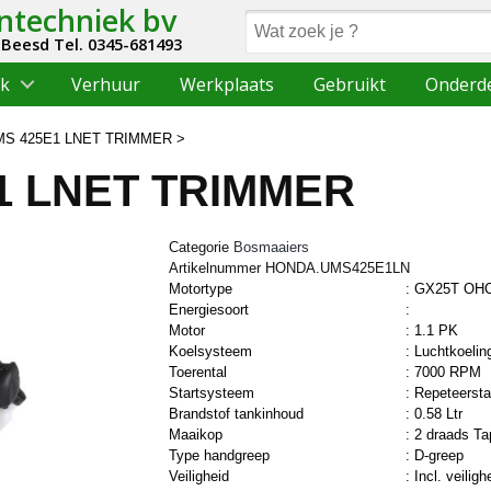
ntechniek bv
Beesd Tel. 0345-681493
rk
Verhuur
Werkplaats
Gebruikt
Onderd
S 425E1 LNET TRIMMER
1 LNET TRIMMER
Categorie
Bosmaaiers
Artikelnummer HONDA.UMS425E1LN
Motortype
:
GX25T OHC
Energiesoort
:
Motor
:
1.1 PK
Koelsysteem
:
Luchtkoelin
Toerental
:
7000 RPM
Startsysteem
:
Repeteersta
Brandstof tankinhoud
:
0.58 Ltr
Maaikop
:
2 draads T
Type handgreep
:
D-greep
Veiligheid
:
Incl. veiligh