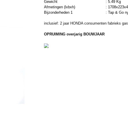
Gewicht
:
5.49 Kg
Afmetingen (lxbxh)
:
1708x223x
Bijzonderheden 1
:
Tap & Go n
inclusief: 2 jaar HONDA consumenten fabrieks gara
OPRUIMING overjarig BOUWJAAR