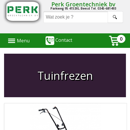
Perk Groentechniek bv
Parkweg 95 4153XL Beesd Tel. 0345-681493
Menu
0
Contact
Menu
Tuinfrezen