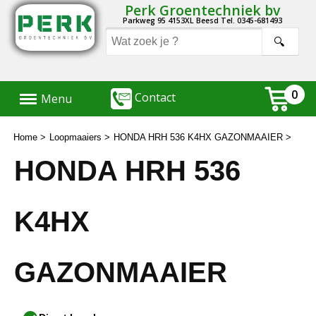
Perk Groentechniek bv
Parkweg 95 4153XL Beesd Tel. 0345-681493
Menu
0
Contact
Menu
Home
Loopmaaiers
HONDA HRH 536 K4HX GAZONMAAIER
HONDA HRH 536
K4HX
GAZONMAAIER