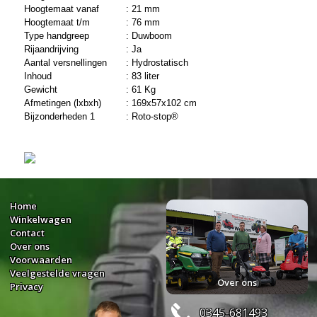
Hoogtemaat vanaf
:
21 mm
Hoogtemaat t/m
:
76 mm
Type handgreep
:
Duwboom
Rijaandrijving
:
Ja
Aantal versnellingen
:
Hydrostatisch
Inhoud
:
83 liter
Gewicht
:
61 Kg
Afmetingen (lxbxh)
:
169x57x102 cm
Bijzonderheden 1
:
Roto-stop®
Home
Winkelwagen
Contact
Over ons
Voorwaarden
Veelgestelde vragen
Over ons
Privacy
0345-681493