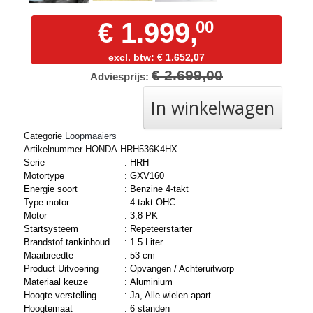
€ 1.999,
00
excl. btw: € 1.652,07
€ 2.699,00
Adviesprijs:
In winkelwagen
Categorie
Loopmaaiers
Artikelnummer HONDA.HRH536K4HX
Serie
:
HRH
Motortype
:
GXV160
Energie soort
:
Benzine 4-takt
Type motor
:
4-takt OHC
Motor
:
3,8 PK
Startsysteem
:
Repeteerstarter
Brandstof tankinhoud
:
1.5 Liter
Maaibreedte
:
53 cm
Product Uitvoering
:
Opvangen / Achteruitworp
Materiaal keuze
:
Aluminium
Hoogte verstelling
:
Ja, Alle wielen apart
Hoogtemaat
:
6 standen